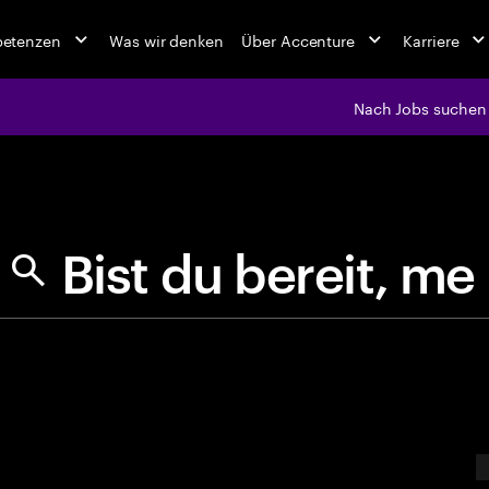
petenzen
Was wir denken
Über Accenture
Karriere
Nach Jobs suchen
jobs at Ac
B
i
s
t
d
u
b
e
E