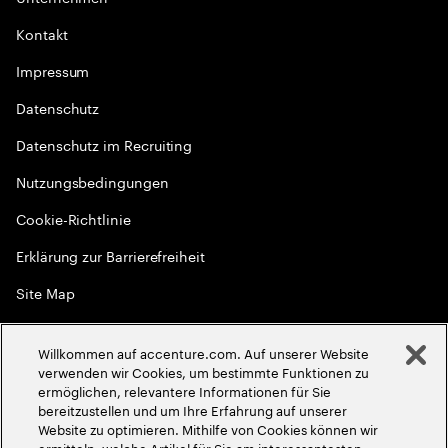
Kontakt
Impressum
Datenschutz
Datenschutz im Recruiting
Nutzungsbedingungen
Cookie-Richtlinie
Erklärung zur Barrierefreiheit
Site Map
Globale Meritokratie
Willkommen auf accenture.com. Auf unserer Website
©
2026
Accenture. Alle Rechte vorbehalten
verwenden wir Cookies, um bestimmte Funktionen zu
ermöglichen, relevantere Informationen für Sie
bereitzustellen und um Ihre Erfahrung auf unserer
Website zu optimieren. Mithilfe von Cookies können wir
ermitteln, welche Artikel für Sie am interessantesten