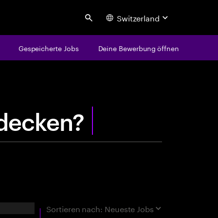
Switzerland
Search
Gespeicherte Jobs
Deine Bewerbung öffnen
centure
e
n
t
d
rgebnisse
Sortieren nach:
Neueste Jobs