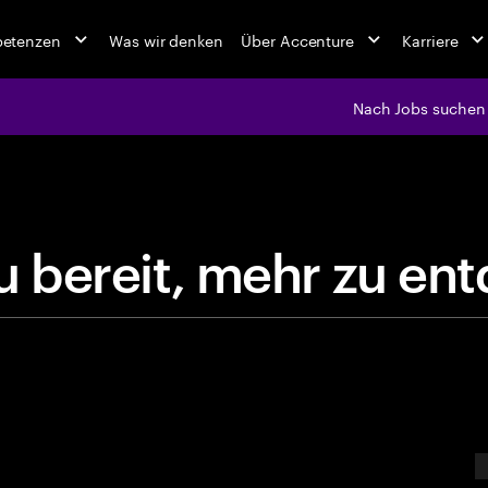
petenzen
Was wir denken
Über Accenture
Karriere
Nach Jobs suchen
jobs at Ac
s
t
d
u
b
e
r
e
i
t
,
m
e
h
r
z
u
E