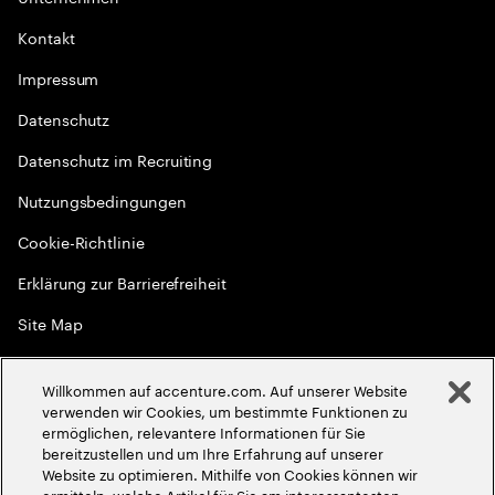
Kontakt
Impressum
Datenschutz
Datenschutz im Recruiting
Nutzungsbedingungen
Cookie-Richtlinie
Erklärung zur Barrierefreiheit
Site Map
Globale Meritokratie
Willkommen auf accenture.com. Auf unserer Website
©
2026
Accenture. Alle Rechte vorbehalten
verwenden wir Cookies, um bestimmte Funktionen zu
ermöglichen, relevantere Informationen für Sie
bereitzustellen und um Ihre Erfahrung auf unserer
Website zu optimieren. Mithilfe von Cookies können wir
ermitteln, welche Artikel für Sie am interessantesten