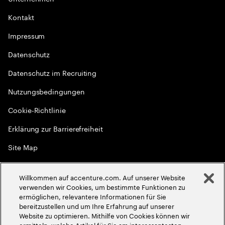
Kontakt
Impressum
Datenschutz
Datenschutz im Recruiting
Nutzungsbedingungen
Cookie-Richtlinie
Erklärung zur Barrierefreiheit
Site Map
Globale Meritokratie
Willkommen auf accenture.com. Auf unserer Website
©
2026
Accenture. Alle Rechte vorbehalten
verwenden wir Cookies, um bestimmte Funktionen zu
ermöglichen, relevantere Informationen für Sie
bereitzustellen und um Ihre Erfahrung auf unserer
Website zu optimieren. Mithilfe von Cookies können wir
ermitteln, welche Artikel für Sie am interessantesten