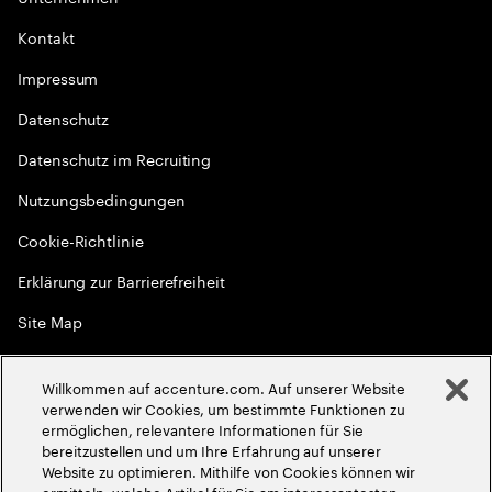
Kontakt
Impressum
Datenschutz
Datenschutz im Recruiting
Nutzungsbedingungen
Cookie-Richtlinie
Erklärung zur Barrierefreiheit
Site Map
Globale Meritokratie
Willkommen auf accenture.com. Auf unserer Website
©
2026
Accenture. Alle Rechte vorbehalten
verwenden wir Cookies, um bestimmte Funktionen zu
ermöglichen, relevantere Informationen für Sie
bereitzustellen und um Ihre Erfahrung auf unserer
Website zu optimieren. Mithilfe von Cookies können wir
ermitteln, welche Artikel für Sie am interessantesten