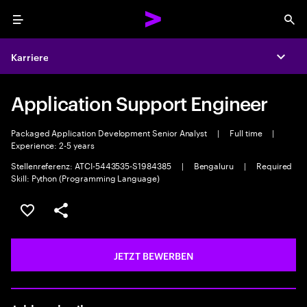
Menu
Sea
Karriere
Expa
Application Support Engineer
Packaged Application Development Senior Analyst
|
Full time
|
Experience: 2-5 years
Stellenreferenz: ATCI-5443535-S1984385
|
Bengaluru
|
Required
Skill: Python (Programming Language)
JOB SPEICHERN
Teilen
JETZT BEWERBEN