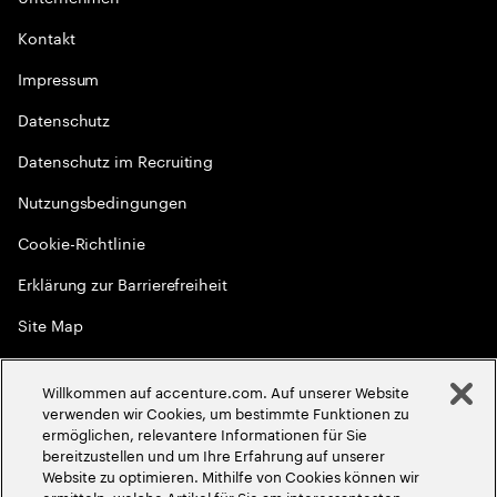
Kontakt
Impressum
Datenschutz
Datenschutz im Recruiting
Nutzungsbedingungen
Cookie-Richtlinie
Erklärung zur Barrierefreiheit
Site Map
Globale Meritokratie
Willkommen auf accenture.com. Auf unserer Website
©
2026
Accenture. Alle Rechte vorbehalten
verwenden wir Cookies, um bestimmte Funktionen zu
ermöglichen, relevantere Informationen für Sie
bereitzustellen und um Ihre Erfahrung auf unserer
Website zu optimieren. Mithilfe von Cookies können wir
ermitteln, welche Artikel für Sie am interessantesten