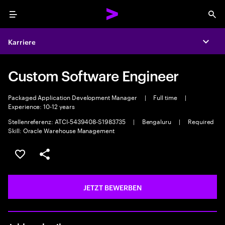
Menu
Sea
Karriere
Expa
Custom Software Engineer
Packaged Application Development Manager
|
Full time
|
Experience: 10-12 years
Stellenreferenz: ATCI-5439408-S1983735
|
Bengaluru
|
Required
Skill: Oracle Warehouse Management
JOB SPEICHERN
Teilen
JETZT BEWERBEN