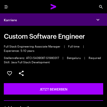
Menu
Sea
Karriere
Expa
Custom Software Engineer
Full Stack Engineering Associate Manager
|
Full time
|
Experience: 5-10 years
Stellenreferenz: ATCI-5439087-S1980317
|
Bengaluru
|
Required
Skill: Java Full Stack Development
JOB SPEICHERN
Teilen
JETZT BEWERBEN