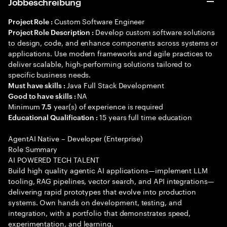
Jobbeschreibung
Custom Software Engineer
Project Role :
Develop custom software solutions
Project Role Description :
to design, code, and enhance components across systems or
applications. Use modern frameworks and agile practices to
deliver scalable, high-performing solutions tailored to
specific business needs.
Java Full Stack Development
Must have skills :
NA
Good to have skills :
Minimum
year(s) of experience is required
7.5
15 years full time education
Educational Qualification :
AgentAI Native – Developer (Enterprise)
Role Summary
AI POWERED TECH TALENT
Build high quality agentic AI applications—implement LLM
tooling, RAG pipelines, vector search, and API integrations—
delivering rapid prototypes that evolve into production
systems. Own hands on development, testing, and
integration, with a portfolio that demonstrates speed,
experimentation, and learning.