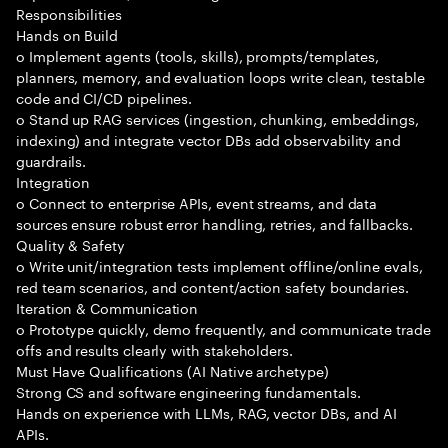
Responsibilities
Hands on Build
o Implement agents (tools, skills), prompts/templates,
planners, memory, and evaluation loops write clean, testable
code and CI/CD pipelines.
o Stand up RAG services (ingestion, chunking, embeddings,
indexing) and integrate vector DBs add observability and
guardrails.
Integration
o Connect to enterprise APIs, event streams, and data
sources ensure robust error handling, retries, and fallbacks.
Quality & Safety
o Write unit/integration tests implement offline/online evals,
red team scenarios, and content/action safety boundaries.
Iteration & Communication
o Prototype quickly, demo frequently, and communicate trade
offs and results clearly with stakeholders.
Must Have Qualifications (AI Native archetype)
Strong CS and software engineering fundamentals.
Hands on experience with LLMs, RAG, vector DBs, and AI
APIs.