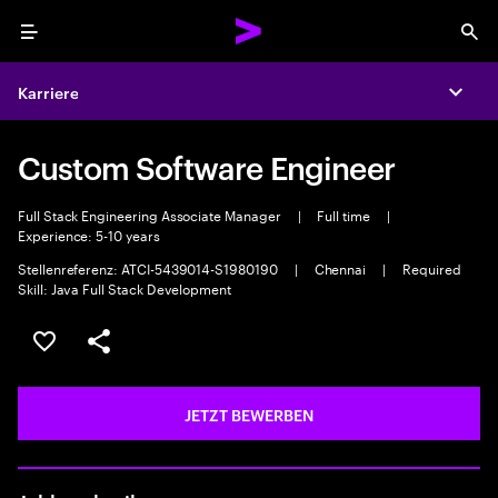
Menu
Sea
Karriere
Expa
Custom Software Engineer
Full Stack Engineering Associate Manager
|
Full time
|
Experience: 5-10 years
Stellenreferenz: ATCI-5439014-S1980190
|
Chennai
|
Required
Skill: Java Full Stack Development
JOB SPEICHERN
Teilen
JETZT BEWERBEN