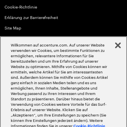
Cookie-Richtlinie
Erklärung zur Barrierefreiheit
Site Map
Globale Meritokratie
Willkommen auf accenture.com. Auf unserer Website
©
2026
Accenture. Alle Rechte vorbehalten
verwenden wir Cookies, um bestimmte Funktionen zu
ermöglichen, relevantere Informationen für Sie
bereitzustellen und um Ihre Erfahrung auf unserer
Website zu optimieren. Mithilfe von Cookies können wir
ermitteln, welche Artikel für Sie am interessantesten
sind. Außerdem können Sie mithilfe von Cookies Artikel
ganz einfach in sozialen Medien teilen und es uns
ermöglichen, Ihnen Inhalte, Stellenangebote und
Werbung passend zu Ihren Interessen und Ihrem
Standort zu präsentieren. Darüber hinaus bietet die
Verwendung von Cookies weitere Vorteile für das Surf-
Erlebnis auf unserer Website. Klicken Sie auf
„Akzeptieren“, um Ihre Einstellungen zu speichern (Sie
können Ihre Einstellungen jederzeit ändern). Weitere
Informationen finden Sie in unserer
Cookie-Richtlinie