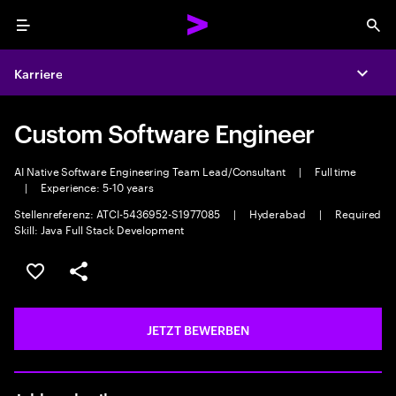
Menu
Sea
Karriere
Expa
Custom Software Engineer
AI Native Software Engineering Team Lead/Consultant
|
Full time
|
Experience: 5-10 years
Stellenreferenz: ATCI-5436952-S1977085
|
Hyderabad
|
Required
Skill: Java Full Stack Development
JOB SPEICHERN
Teilen
JETZT BEWERBEN