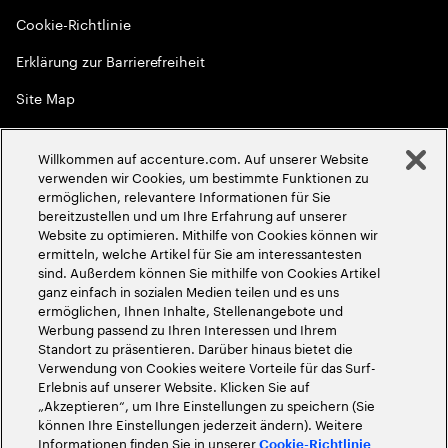
Cookie-Richtlinie
Erklärung zur Barrierefreiheit
Site Map
Globale Meritokratie
Willkommen auf accenture.com. Auf unserer Website
©
2026
Accenture. Alle Rechte vorbehalten
verwenden wir Cookies, um bestimmte Funktionen zu
ermöglichen, relevantere Informationen für Sie
bereitzustellen und um Ihre Erfahrung auf unserer
Website zu optimieren. Mithilfe von Cookies können wir
ermitteln, welche Artikel für Sie am interessantesten
sind. Außerdem können Sie mithilfe von Cookies Artikel
ganz einfach in sozialen Medien teilen und es uns
ermöglichen, Ihnen Inhalte, Stellenangebote und
Werbung passend zu Ihren Interessen und Ihrem
Standort zu präsentieren. Darüber hinaus bietet die
Verwendung von Cookies weitere Vorteile für das Surf-
Erlebnis auf unserer Website. Klicken Sie auf
„Akzeptieren“, um Ihre Einstellungen zu speichern (Sie
können Ihre Einstellungen jederzeit ändern). Weitere
Informationen finden Sie in unserer
Cookie-Richtlinie