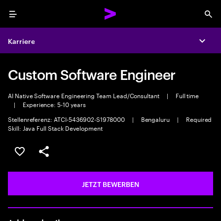
Menu
Sea
Karriere
Expa
Custom Software Engineer
AI Native Software Engineering Team Lead/Consultant
|
Full time
|
Experience: 5-10 years
Stellenreferenz: ATCI-5436902-S1978000
|
Bengaluru
|
Required
Skill: Java Full Stack Development
JOB SPEICHERN
Teilen
JETZT BEWERBEN