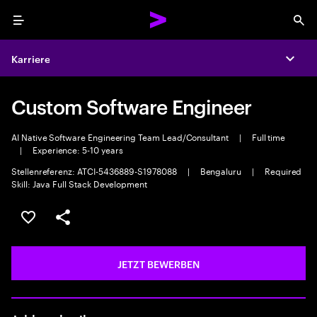
Menu
Sea
Karriere
Expa
Custom Software Engineer
AI Native Software Engineering Team Lead/Consultant
|
Full time
|
Experience: 5-10 years
Stellenreferenz: ATCI-5436889-S1978088
|
Bengaluru
|
Required
Skill: Java Full Stack Development
JOB SPEICHERN
Teilen
JETZT BEWERBEN