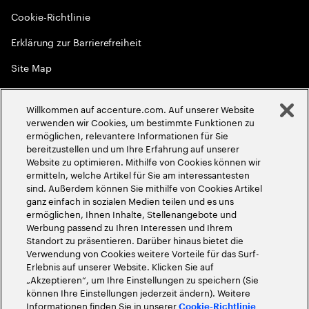
Cookie-Richtlinie
Erklärung zur Barrierefreiheit
Site Map
Globale Meritokratie
Willkommen auf accenture.com. Auf unserer Website
©
2026
Accenture. Alle Rechte vorbehalten
verwenden wir Cookies, um bestimmte Funktionen zu
ermöglichen, relevantere Informationen für Sie
bereitzustellen und um Ihre Erfahrung auf unserer
Website zu optimieren. Mithilfe von Cookies können wir
ermitteln, welche Artikel für Sie am interessantesten
sind. Außerdem können Sie mithilfe von Cookies Artikel
ganz einfach in sozialen Medien teilen und es uns
ermöglichen, Ihnen Inhalte, Stellenangebote und
Werbung passend zu Ihren Interessen und Ihrem
Standort zu präsentieren. Darüber hinaus bietet die
Verwendung von Cookies weitere Vorteile für das Surf-
Erlebnis auf unserer Website. Klicken Sie auf
„Akzeptieren“, um Ihre Einstellungen zu speichern (Sie
können Ihre Einstellungen jederzeit ändern). Weitere
Informationen finden Sie in unserer
Cookie-Richtlinie