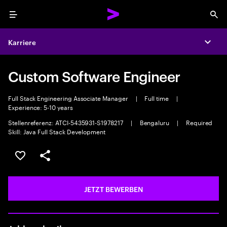
Menu
Sea
Karriere
Expa
Custom Software Engineer
Full Stack Engineering Associate Manager
|
Full time
|
Experience: 5-10 years
Stellenreferenz: ATCI-5435931-S1978217
|
Bengaluru
|
Required
Skill: Java Full Stack Development
JOB SPEICHERN
Teilen
JETZT BEWERBEN