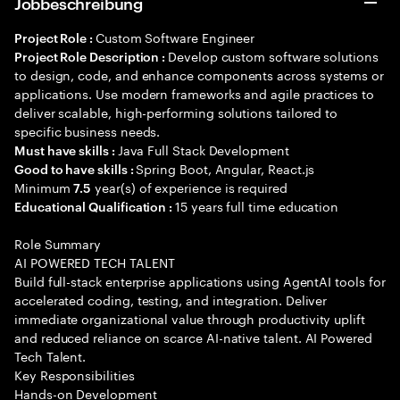
Jobbeschreibung
Custom Software Engineer
Project Role :
Develop custom software solutions
Project Role Description :
to design, code, and enhance components across systems or
applications. Use modern frameworks and agile practices to
deliver scalable, high-performing solutions tailored to
specific business needs.
Java Full Stack Development
Must have skills :
Spring Boot, Angular, React.js
Good to have skills :
Minimum
year(s) of experience is required
7.5
15 years full time education
Educational Qualification :
Role Summary
AI POWERED TECH TALENT
Build full-stack enterprise applications using AgentAI tools for
accelerated coding, testing, and integration. Deliver
immediate organizational value through productivity uplift
and reduced reliance on scarce AI-native talent. AI Powered
Tech Talent.
Key Responsibilities
Hands-on Development