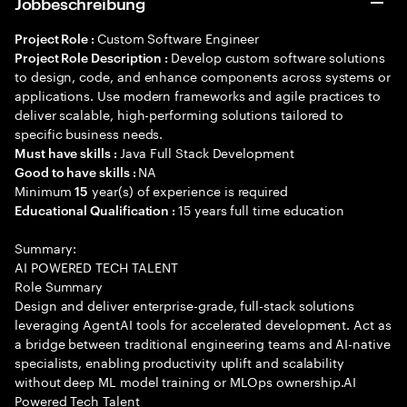
Jobbeschreibung
Custom Software Engineer
Project Role :
Develop custom software solutions
Project Role Description :
to design, code, and enhance components across systems or
applications. Use modern frameworks and agile practices to
deliver scalable, high-performing solutions tailored to
specific business needs.
Java Full Stack Development
Must have skills :
NA
Good to have skills :
Minimum
year(s) of experience is required
15
15 years full time education
Educational Qualification :
Summary:
AI POWERED TECH TALENT
Role Summary
Design and deliver enterprise-grade, full-stack solutions
leveraging AgentAI tools for accelerated development. Act as
a bridge between traditional engineering teams and AI-native
specialists, enabling productivity uplift and scalability
without deep ML model training or MLOps ownership.AI
Powered Tech Talent