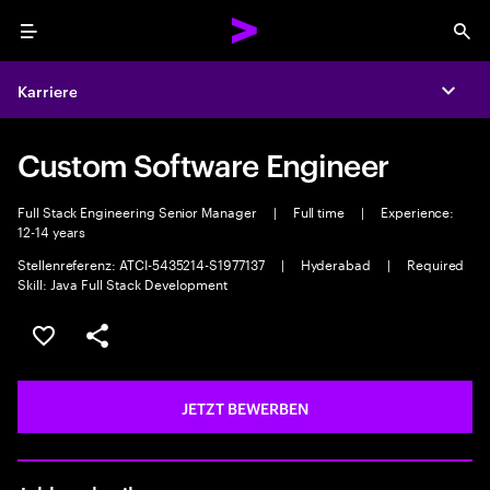
Menu
Sea
Karriere
Expa
Custom Software Engineer
Full Stack Engineering Senior Manager
|
Full time
|
Experience:
12-14 years
Stellenreferenz: ATCI-5435214-S1977137
|
Hyderabad
|
Required
Skill: Java Full Stack Development
JOB SPEICHERN
Teilen
JETZT BEWERBEN