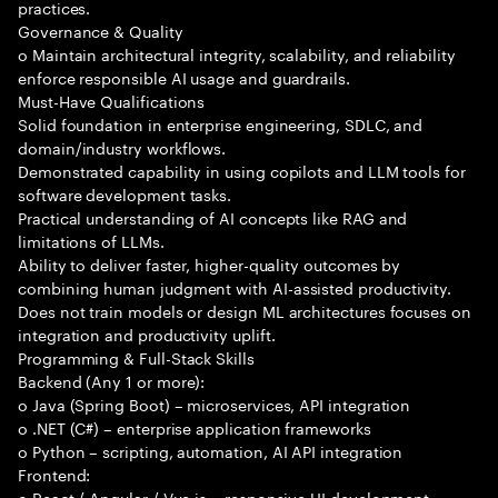
practices.
Governance & Quality
o Maintain architectural integrity, scalability, and reliability
enforce responsible AI usage and guardrails.
Must-Have Qualifications
Solid foundation in enterprise engineering, SDLC, and
domain/industry workflows.
Demonstrated capability in using copilots and LLM tools for
software development tasks.
Practical understanding of AI concepts like RAG and
limitations of LLMs.
Ability to deliver faster, higher-quality outcomes by
combining human judgment with AI-assisted productivity.
Does not train models or design ML architectures focuses on
integration and productivity uplift.
Programming & Full-Stack Skills
Backend (Any 1 or more):
o Java (Spring Boot) – microservices, API integration
o .NET (C#) – enterprise application frameworks
o Python – scripting, automation, AI API integration
Frontend:
o React / Angular / Vue.js – responsive UI development