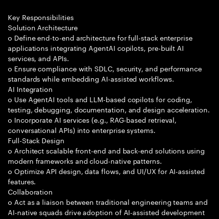
Key Responsibilities
Solution Architecture
o Define end-to-end architecture for full-stack enterprise
applications integrating AgentAI copilots, pre-built AI
services, and APIs.
o Ensure compliance with SDLC, security, and performance
standards while embedding AI-assisted workflows.
AI Integration
o Use AgentAI tools and LLM-based copilots for coding,
testing, debugging, documentation, and design acceleration.
o Incorporate AI services (e.g., RAG-based retrieval,
conversational APIs) into enterprise systems.
Full-Stack Design
o Architect scalable front-end and back-end solutions using
modern frameworks and cloud-native patterns.
o Optimize API design, data flows, and UI/UX for AI-assisted
features.
Collaboration
o Act as a liaison between traditional engineering teams and
AI-native squads drive adoption of AI-assisted development