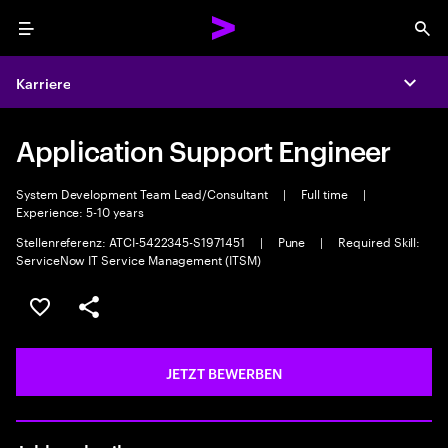
Menu
Sea
Karriere
Expa
Application Support Engineer
System Development Team Lead/Consultant
|
Full time
|
Experience: 5-10 years
Stellenreferenz: ATCI-5422345-S1971451
|
Pune
|
Required Skill:
ServiceNow IT Service Management (ITSM)
JOB SPEICHERN
Teilen
JETZT BEWERBEN