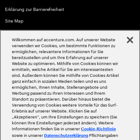
Erklärung zur Barrierefreiheit
Site Map
Globale Meritokratie
Willkommen auf accenture.com. Auf unserer Website
©
2026
Accenture. Alle Rechte vorbehalten
verwenden wir Cookies, um bestimmte Funktionen zu
ermöglichen, relevantere Informationen für Sie
bereitzustellen und um Ihre Erfahrung auf unserer
Website zu optimieren. Mithilfe von Cookies können wir
ermitteln, welche Artikel für Sie am interessantesten
sind. Außerdem können Sie mithilfe von Cookies Artikel
ganz einfach in sozialen Medien teilen und es uns
ermöglichen, Ihnen Inhalte, Stellenangebote und
Werbung passend zu Ihren Interessen und Ihrem
Standort zu präsentieren. Darüber hinaus bietet die
Verwendung von Cookies weitere Vorteile für das Surf-
Erlebnis auf unserer Website. Klicken Sie auf
„Akzeptieren“, um Ihre Einstellungen zu speichern (Sie
können Ihre Einstellungen jederzeit ändern). Weitere
Informationen finden Sie in unserer
Cookie-Richtlinie
sowie in unserer
Pflichtangaben
Datenschutzerklärung