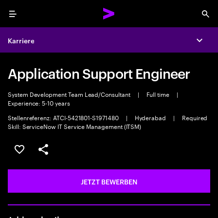
Menu
Sea
Karriere
Expa
Application Support Engineer
System Development Team Lead/Consultant
|
Full time
|
Experience: 5-10 years
Stellenreferenz: ATCI-5421801-S1971480
|
Hyderabad
|
Required
Skill: ServiceNow IT Service Management (ITSM)
JOB SPEICHERN
Teilen
JETZT BEWERBEN