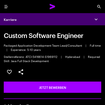
Menu
Sea
Karriere
Expa
Custom Software Engineer
Packaged Application Development Team Lead/Consultant
|
Full time
|
Experience: 5-10 years
Stellenreferenz: ATCI-5416614-S1969112
|
Hyderabad
|
Required
Skill: Java Full Stack Development
JOB SPEICHERN
Teilen
JETZT BEWERBEN