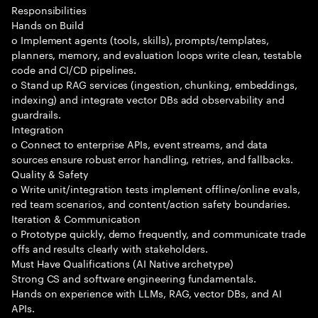
Responsibilities
Hands on Build
o Implement agents (tools, skills), prompts/templates,
planners, memory, and evaluation loops write clean, testable
code and CI/CD pipelines.
o Stand up RAG services (ingestion, chunking, embeddings,
indexing) and integrate vector DBs add observability and
guardrails.
Integration
o Connect to enterprise APIs, event streams, and data
sources ensure robust error handling, retries, and fallbacks.
Quality & Safety
o Write unit/integration tests implement offline/online evals,
red team scenarios, and content/action safety boundaries.
Iteration & Communication
o Prototype quickly, demo frequently, and communicate trade
offs and results clearly with stakeholders.
Must Have Qualifications (AI Native archetype)
Strong CS and software engineering fundamentals.
Hands on experience with LLMs, RAG, vector DBs, and AI
APIs.