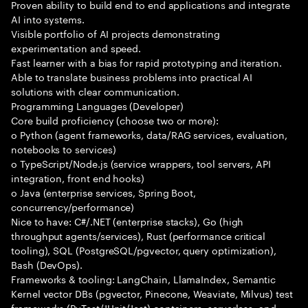
Proven ability to build end to end applications and integrate
AI into systems.
Visible portfolio of AI projects demonstrating
experimentation and speed.
Fast learner with a bias for rapid prototyping and iteration.
Able to translate business problems into practical AI
solutions with clear communication.
Programming Languages (Developer)
Core build proficiency (choose two or more):
o Python (agent frameworks, data/RAG services, evaluation,
notebooks to services)
o TypeScript/Node.js (service wrappers, tool servers, API
integration, front end hooks)
o Java (enterprise services, Spring Boot,
concurrency/performance)
Nice to have: C#/.NET (enterprise stacks), Go (high
throughput agents/services), Rust (performance critical
tooling), SQL (PostgreSQL/pgvector, query optimization),
Bash (DevOps).
Frameworks & tooling: LangChain, LlamaIndex, Semantic
Kernel vector DBs (pgvector, Pinecone, Weaviate, Milvus) test
frameworks (PyTest/JUnit/Jest) containers, serverless, and