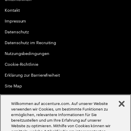
Kontakt
Impressum
Datenschutz
Datenschutz im Recruiting
Nutzungsbedingungen
Cookie-Richtlinie
Erklärung zur Barrierefreiheit
Site Map
Globale Meritokratie
Willkommen auf accenture.com. Auf unserer Website
©
2026
Accenture. Alle Rechte vorbehalten
verwenden wir Cookies, um bestimmte Funktionen zu
ermöglichen, relevantere Informationen für Sie
bereitzustellen und um Ihre Erfahrung auf unserer
Website zu optimieren. Mithilfe von Cookies können wir
ermitteln, welche Artikel für Sie am interessantesten