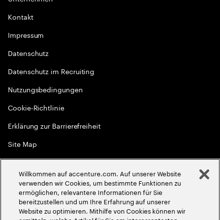
Kontakt
Impressum
Datenschutz
Datenschutz im Recruiting
Nutzungsbedingungen
Cookie-Richtlinie
Erklärung zur Barrierefreiheit
Site Map
Globale Meritokratie
Willkommen auf accenture.com. Auf unserer Website
©
2026
Accenture. Alle Rechte vorbehalten
verwenden wir Cookies, um bestimmte Funktionen zu
ermöglichen, relevantere Informationen für Sie
bereitzustellen und um Ihre Erfahrung auf unserer
Website zu optimieren. Mithilfe von Cookies können wir
ermitteln, welche Artikel für Sie am interessantesten