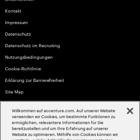
Kontakt
Impressum
Datenschutz
Datenschutz im Recruiting
Nutzungsbedingungen
Cookie-Richtlinie
Erklärung zur Barrierefreiheit
Site Map
Globale Meritokratie
Willkommen auf accenture.com. Auf unserer Website
©
2026
Accenture. Alle Rechte vorbehalten
verwenden wir Cookies, um bestimmte Funktionen zu
ermöglichen, relevantere Informationen für Sie
bereitzustellen und um Ihre Erfahrung auf unserer
Website zu optimieren. Mithilfe von Cookies können wir
ermitteln, welche Artikel für Sie am interessantesten