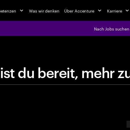
petenzen
Was wir denken
Über Accenture
Karriere
Nach Jobs suchen
jobs at Ac
B
i
s
t
d
u
b
e
r
e
i
t
,
m
E