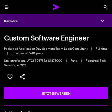
Menu
Sea
Karriere
Expa
Custom Software Engineer
Packaged Application Development Team Lead/Consultant
|
Full time
|
Experience: 5-10 years
Stellenreferenz: ATCI-5057342-S1875000
|
Pune
|
Required Skill:
Salesforce CPQ
JOB SPEICHERN
Teilen
JETZT BEWERBEN