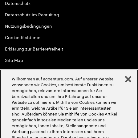
Datenschutz
Datenschutz im Recruiting
Nutzungsbedingungen
Cookie-Richtlinie
Erklärung zur Barrierefreiheit
Site Map
Globale Meritokratie
Willkommen auf accenture.com. Auf unserer Website
©
2026
Accenture. Alle Rechte vorbehalten
verwenden wir Cookies, um bestimmte Funktionen zu
ermöglichen, relevantere Informationen für Sie
bereitzustellen und um Ihre Erfahrung auf unserer
Website zu optimieren. Mithilfe von Cookies können wir
ermitteln, welche Artikel für Sie am interessantesten
sind. Außerdem können Sie mithilfe von Cookies Artikel
ganz einfach in sozialen Medien teilen und es uns
ermöglichen, Ihnen Inhalte, Stellenangebote und
Werbung passend zu Ihren Interessen und Ihrem
Standort zu präsentieren. Darüber hinaus bietet die