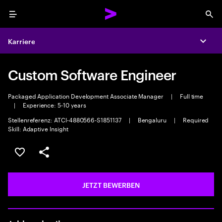
Menu
Sea
Karriere
Expa
Custom Software Engineer
Packaged Application Development Associate Manager
|
Full time
|
Experience: 5-10 years
Stellenreferenz: ATCI-4880566-S1851137
|
Bengaluru
|
Required
Skill: Adaptive Insight
JOB SPEICHERN
Teilen
JETZT BEWERBEN