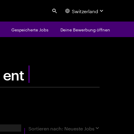
Switzerland
Search
Gespeicherte Jobs
Deine Bewerbung öffnen
centure
h
rgebnisse
Sortieren nach:
Neueste Jobs