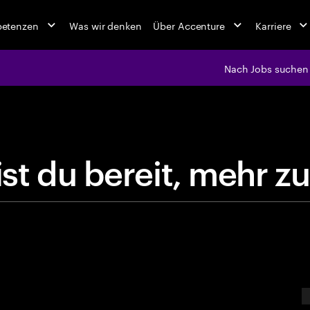
petenzen
Was wir denken
Über Accenture
Karriere
Nach Jobs suchen
jobs at Ac
B
i
s
t
d
u
b
e
r
e
i
t
,
m
e
E