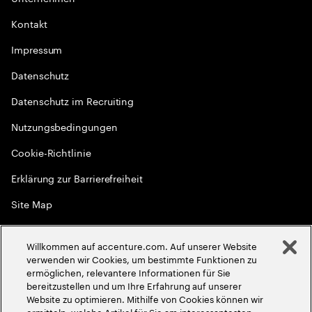
Kontakt
Impressum
Datenschutz
Datenschutz im Recruiting
Nutzungsbedingungen
Cookie-Richtlinie
Erklärung zur Barrierefreiheit
Site Map
Globale Meritokratie
Willkommen auf accenture.com. Auf unserer Website
©
2026
Accenture. Alle Rechte vorbehalten
verwenden wir Cookies, um bestimmte Funktionen zu
ermöglichen, relevantere Informationen für Sie
bereitzustellen und um Ihre Erfahrung auf unserer
Website zu optimieren. Mithilfe von Cookies können wir
ermitteln, welche Artikel für Sie am interessantesten