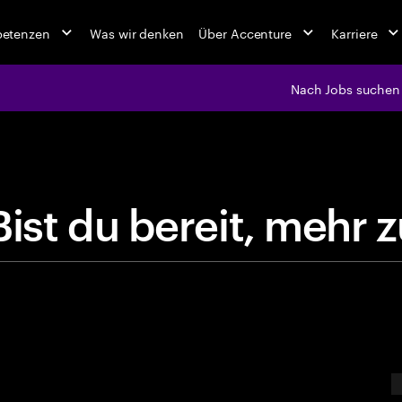
petenzen
Was wir denken
Über Accenture
Karriere
Nach Jobs suchen
jobs at Ac
B
i
s
t
d
u
b
e
r
e
i
t
,
m
E