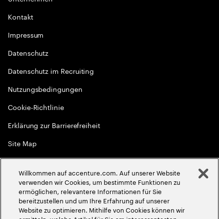
Kontakt
Impressum
Datenschutz
Datenschutz im Recruiting
Nutzungsbedingungen
Cookie-Richtlinie
Erklärung zur Barrierefreiheit
Site Map
Globale Meritokratie
Willkommen auf accenture.com. Auf unserer Website
©
2026
Accenture. Alle Rechte vorbehalten
verwenden wir Cookies, um bestimmte Funktionen zu
ermöglichen, relevantere Informationen für Sie
bereitzustellen und um Ihre Erfahrung auf unserer
Website zu optimieren. Mithilfe von Cookies können wir
ermitteln, welche Artikel für Sie am interessantesten