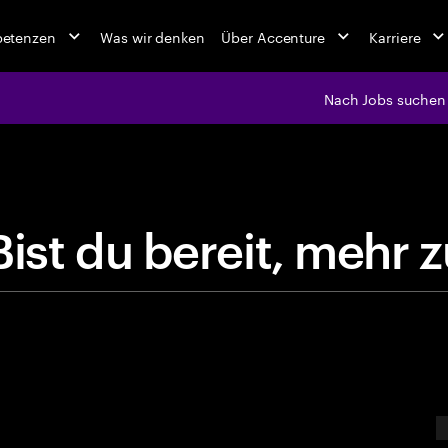
petenzen
Was wir denken
Über Accenture
Karriere
Nach Jobs suchen
jobs at Ac
B
i
s
t
d
u
b
e
r
e
i
t
,
m
E