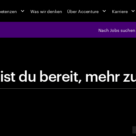
petenzen
Was wir denken
Über Accenture
Karriere
Nach Jobs suchen
jobs at Ac
B
i
s
t
d
u
b
e
r
e
i
t
,
m
e
E