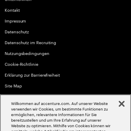
Kontakt
Impressum
Datenschutz
Datenschutz im Recruiting
Nutzungsbedingungen
Cookie-Richtlinie
Erklärung zur Barrierefreiheit
Site Map
Globale Meritokratie
Willkommen auf accenture.com. Auf unserer Website
©
2026
Accenture. Alle Rechte vorbehalten
verwenden wir Cookies, um bestimmte Funktionen zu
ermöglichen, relevantere Informationen für Sie
bereitzustellen und um Ihre Erfahrung auf unserer
Website zu optimieren. Mithilfe von Cookies können wir
ermitteln, welche Artikel für Sie am interessantesten