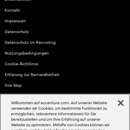
Kontakt
Impressum
Datenschutz
Datenschutz im Recruiting
Nutzungsbedingungen
Cookie-Richtlinie
Erklärung zur Barrierefreiheit
Site Map
Globale Meritokratie
Willkommen auf accenture.com. Auf unserer Website
©
2026
Accenture. Alle Rechte vorbehalten
verwenden wir Cookies, um bestimmte Funktionen zu
ermöglichen, relevantere Informationen für Sie
bereitzustellen und um Ihre Erfahrung auf unserer
Website zu optimieren. Mithilfe von Cookies können wir
ermitteln, welche Artikel für Sie am interessantesten