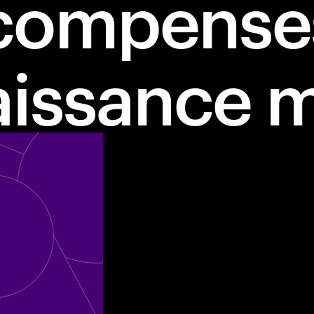
compenses
issance 
hique