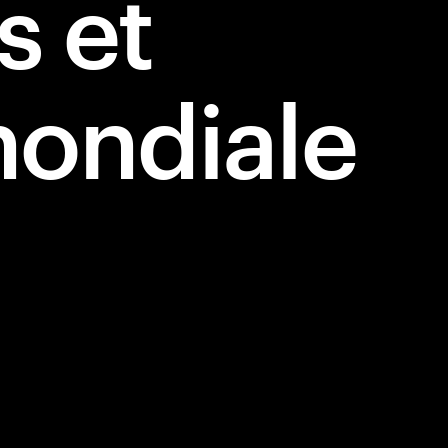
 et
mondiale