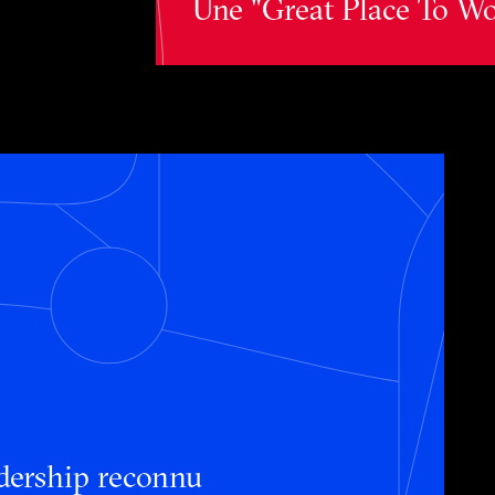
Une "Great Place To Wo
Un leadership reconnu
dership reconnu