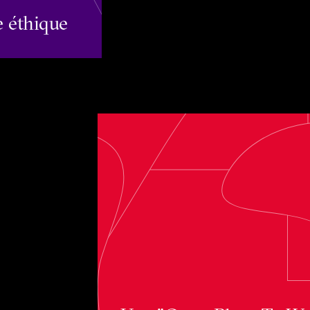
e éthique
Une "Great Place T