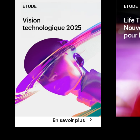
ETUDE
ETUDE
Vision
Life 
technologique 2025
Nouve
pour 
Que se passe-t-
fonctionne de
dans une socié
est de plus en p
obtenir ?
En savoir plus