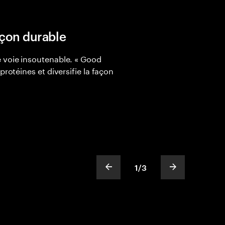
açon durable
e voie insoutenable. « Good
protéines et diversifie la façon
1
/
3
show previous slide
show next sli
slideText
ofText