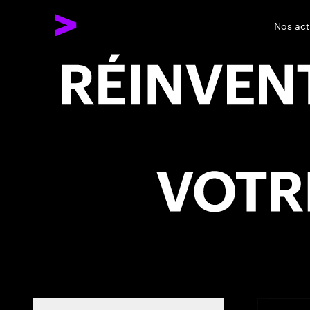
Nos act
Reinvent What Your Business Could Be