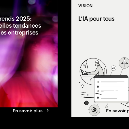
VISION
Trends 2025:
L’IA pour tous
lles tendances
les entreprises
il lorsque l'IA
 manière autonome
Un éclairage sur les
té où la confiance
comportements face aux
lus difficile à
changements économiques,
technologiques et sociétaux. Nos
cinq tendances émergentes
explorent le prix de l'hésitation e
la quête d’un équilibre avec la
technologie.
En savoir plus
En savoir 