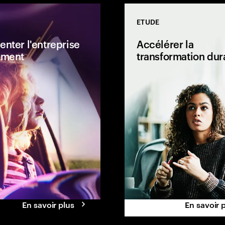
ETUDE
enter l'entreprise
Accélérer la
ement
transformation dur
el des
Les organisations qui adoptent
offre une période
une stratégie délibérée de
hangement positif
réinvention permanente
rises. Pour
améliorent leurs performances
 cet environnement
financières, leur innovation, leur
dirigeants devront
résilience et la valeur qu'elles
forces clés du
apportent aux parties prenantes.
En savoir plus
En savoir 