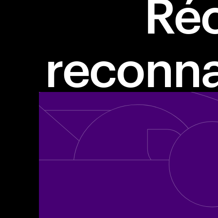
Ré
reconna
Une gouvernance d'entreprise ét