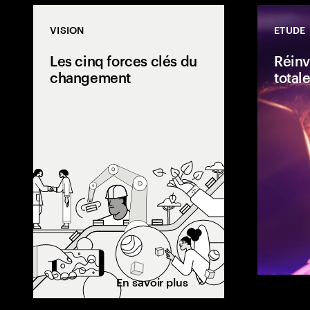
VISION
ETUDE
Les cinq forces clés du
Réinv
changement
total
Le rythme actu
perturbations 
excitante de c
pour les entrep
naviguer dans
complexe, les 
exploiter cinq 
changement.
En savoir plus