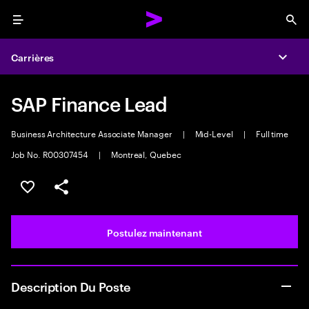
Menu
Sea
Carrières
Expa
SAP Finance Lead
Business Architecture Associate Manager
|
Mid-Level
|
Full time
Job No. R00307454
|
Montreal, Quebec
Sélectionner pour enregistrer l’emploi
PARTAGER
Postulez maintenant
Description Du Poste