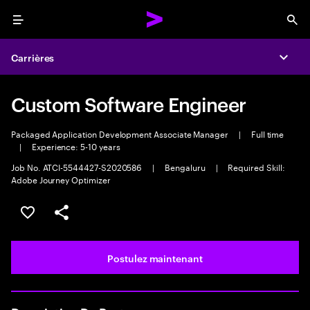
Menu
Sea
Carrières
Expa
Custom Software Engineer
Packaged Application Development Associate Manager
|
Full time
|
Experience: 5-10 years
Job No. ATCI-5544427-S2020586
|
Bengaluru
|
Required Skill:
Adobe Journey Optimizer
Sélectionner pour enregistrer l’emploi
PARTAGER
Postulez maintenant