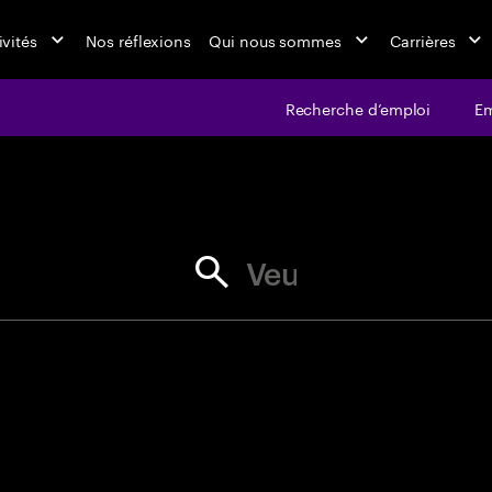
ivités
Nos réflexions
Qui nous sommes
Carrières
Recherche d’emploi
Em
jobs at Ac
r les guillemets pour obtenir une c