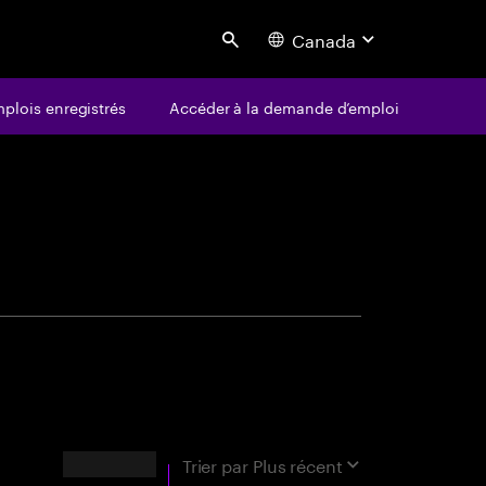
Canada
Search
plois enregistrés
Accéder à la demande d’emploi
centure
orrespondance exacte.
RÉSULTATS
Trier par
Plus récent