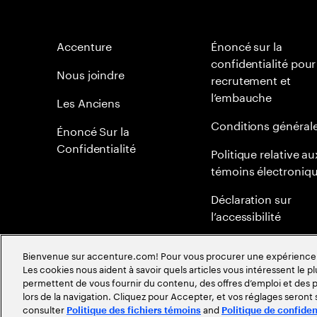
Accenture
Énoncé sur la
confidentialité pour
Nous joindre
recrutement et
l’embauche
Les Anciens
Conditions général
Énoncé Sur la
Confidentialité
Politique relative au
témoins électroniq
Déclaration sur
l’accessibilité
Plan du site
Bienvenue sur accenture.com! Pour vous procurer une expérience plu
Les cookies nous aident à savoir quels articles vous intéressent le pl
Politique mondiale 
permettent de vous fournir du contenu, des offres d’emploi et des pu
méritocratie
lors de la navigation. Cliquez pour Accepter, et vos réglages seront
consulter
and
Politique des fichiers témoins
Politique de confiden