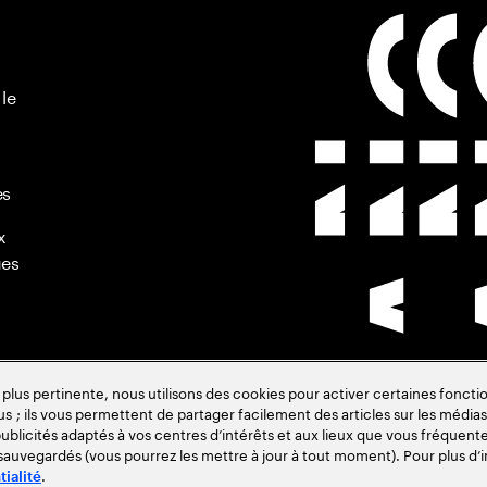
 le
es
x
ues
s pertinente, nous utilisons des cookies pour activer certaines fonctio
us ; ils vous permettent de partager facilement des articles sur les médias 
de
blicités adaptés à vos centres d’intérêts et aux lieux que vous fréquente
 sauvegardés (vous pourrez les mettre à jour à tout moment). Pour plus d’i
.
tialité