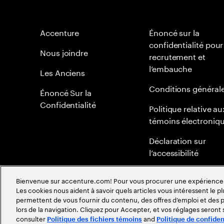
Accenture
Énoncé sur la
confidentialité pour
Nous joindre
recrutement et
l’embauche
Les Anciens
Conditions général
Énoncé Sur la
Confidentialité
Politique relative au
témoins électroniq
Déclaration sur
l’accessibilité
Plan du site
Bienvenue sur accenture.com! Pour vous procurer une expérience plu
Les cookies nous aident à savoir quels articles vous intéressent le pl
Politique mondiale 
permettent de vous fournir du contenu, des offres d’emploi et des pu
méritocratie
lors de la navigation. Cliquez pour Accepter, et vos réglages seront
consulter
and
Politique des fichiers témoins
Politique de confiden