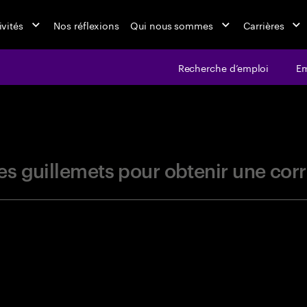
ivités
Nos réflexions
Qui nous sommes
Carrières
Recherche d’emploi
Em
jobs at Ac
r les guillemets pour obtenir une c