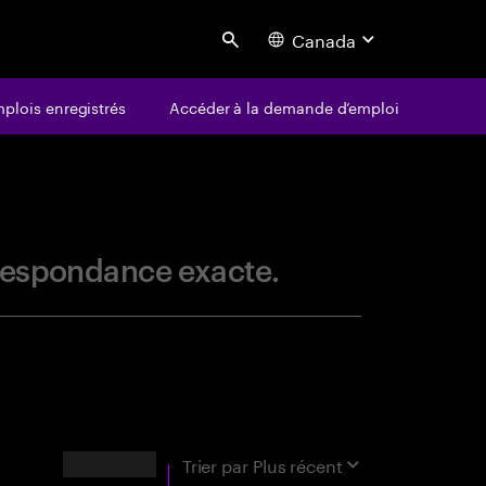
Canada
Search
plois enregistrés
Accéder à la demande d’emploi
centure
orrespondance exacte.
RÉSULTATS
Trier par
Plus récent