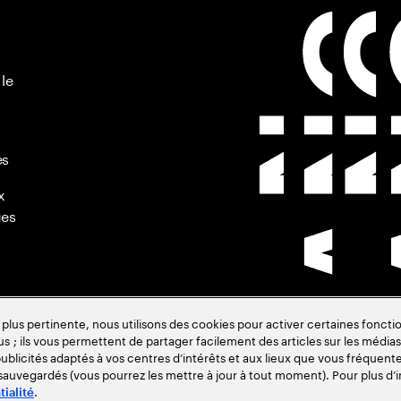
 le
es
x
ues
s pertinente, nous utilisons des cookies pour activer certaines fonctio
us ; ils vous permettent de partager facilement des articles sur les médias 
de
blicités adaptés à vos centres d’intérêts et aux lieux que vous fréquente
 sauvegardés (vous pourrez les mettre à jour à tout moment). Pour plus d’i
.
tialité