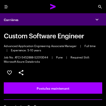
Menu
Sea
Carrières
Expa
Custom Software Engineer
Advanced Application Engineering Associate Manager
|
Full time
|
Experience: 5-10 years
Job No. ATCI-5452888-S2010044
|
Pune
|
Required Skill:
Microsoft Azure Databricks
Sélectionner pour enregistrer l’emploi
PARTAGER
Postulez maintenant