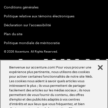
Conditions générales
Politique relative aux témoins électroniques
Déclaration sur l’accessibilité
Plan du site
Politique mondiale de méritocratie
©
2026
Accenture. All Rights Reserved.
Bienvenue sur accenture.com! Pour vous procurer une
expérience plus pertinente, nous utilisons des cookies
pour activer certaines fonctionnalités de notre site Web.
Les cookies nous aident à savoir quels articles vous
intéressent le plus ; ils vous permettent de partager
facilement des articles sur les médias sociaux ; ils nous
permettent de vous fournir du contenu, des offres
d’emploi et des publicités adaptés à vos centres
d’intérêts et aux lieux que vous fréquentez, et bien