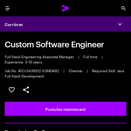
Menu
Sea
Carrières
Expa
Custom Software Engineer
Full Stack Engineering Associate Manager
|
Full time
|
Experience: 5-10 years
Job No. ATCI-5439512-S1980492
|
Chennai
|
Required Skill: Java
Full Stack Development
Sélectionner pour enregistrer l’emploi
PARTAGER
Postulez maintenant