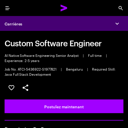
Menu
Sea
Carrières
Expa
Custom Software Engineer
AI Native Software Engineering Senior Analyst
|
Full time
|
Experience: 2-5 years
Job No. ATCI-5436922-S1977821
|
Bengaluru
|
Required Skill:
Java Full Stack Development
Sélectionner pour enregistrer l’emploi
PARTAGER
Postulez maintenant