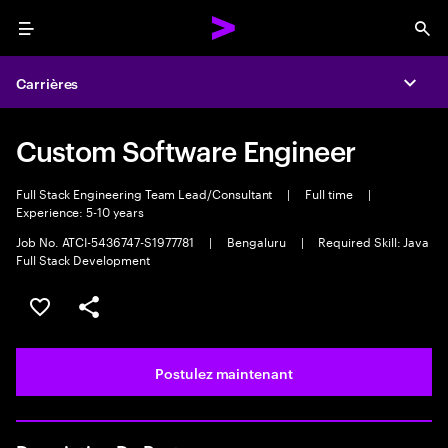
Menu
Sea
Carrières
Expa
Custom Software Engineer
Full Stack Engineering Team Lead/Consultant
|
Full time
|
Experience: 5-10 years
Job No. ATCI-5436747-S1977781
|
Bengaluru
|
Required Skill: Java
Full Stack Development
Sélectionner pour enregistrer l’emploi
PARTAGER
Postulez maintenant