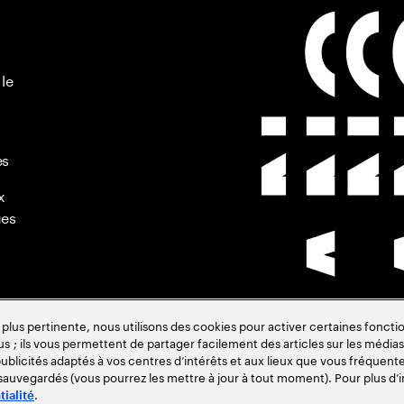
 le
es
x
ues
s pertinente, nous utilisons des cookies pour activer certaines fonctio
us ; ils vous permettent de partager facilement des articles sur les médias 
de
blicités adaptés à vos centres d’intérêts et aux lieux que vous fréquente
 sauvegardés (vous pourrez les mettre à jour à tout moment). Pour plus d’i
.
tialité