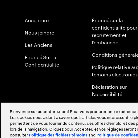
Accenture
Énoncé sur la
confidentialité pour
Nous joindre
recrutement et
l’embauche
Les Anciens
Conditions général
Énoncé Sur la
Confidentialité
Politique relative au
témoins électroniq
Déclaration sur
l’accessibilité
Plan du site
Bienvenue sur accenture.com! Pour vous procurer une expérience plu
Les cookies nous aident à savoir quels articles vous intéressent le pl
Politique mondiale 
permettent de vous fournir du contenu, des offres d’emploi et des pu
méritocratie
lors de la navigation. Cliquez pour Accepter, et vos réglages seront
consulter
and
Politique des fichiers témoins
Politique de confiden