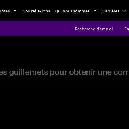
ivités
Nos réflexions
Qui nous sommes
Carrières
Recherche d’emploi
Em
jobs at Ac
r les guillemets pour obtenir une c