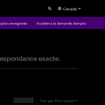
Canada
Search
plois enregistrés
Accéder à la demande d’emploi
centure
orrespondance exacte.
RÉSULTATS
Trier par
Plus récent