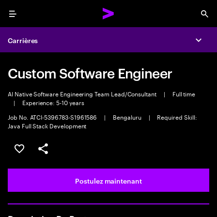
Menu
Sea
Carrières
Expa
Custom Software Engineer
AI Native Software Engineering Team Lead/Consultant
|
Full time
|
Experience: 5-10 years
Job No. ATCI-5396783-S1961586
|
Bengaluru
|
Required Skill:
Java Full Stack Development
Sélectionner pour enregistrer l’emploi
PARTAGER
Postulez maintenant