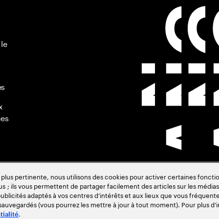
 le
es
x
ues
s pertinente, nous utilisons des cookies pour activer certaines fonctio
us ; ils vous permettent de partager facilement des articles sur les médias 
de
blicités adaptés à vos centres d’intérêts et aux lieux que vous fréquente
 sauvegardés (vous pourrez les mettre à jour à tout moment). Pour plus d’i
.
tialité