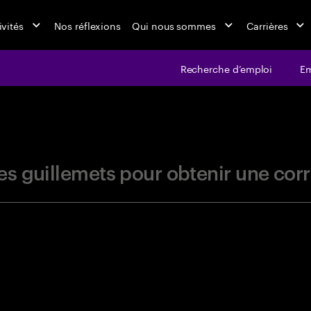
ivités
Nos réflexions
Qui nous sommes
Carrières
Recherche d’emploi
Em
jobs at Ac
r les guillemets pour obtenir une c