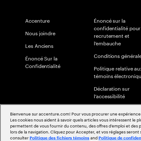
Accenture
Énoncé sur la
confidentialité pour
Nous joindre
recrutement et
l’embauche
Les Anciens
Conditions général
Énoncé Sur la
Confidentialité
Politique relative au
témoins électroniq
Déclaration sur
l’accessibilité
Plan du site
Bienvenue sur accenture.com! Pour vous procurer une expérience plu
Les cookies nous aident à savoir quels articles vous intéressent le pl
Politique mondiale 
permettent de vous fournir du contenu, des offres d’emploi et des pu
méritocratie
lors de la navigation. Cliquez pour Accepter, et vos réglages seront
consulter
and
Politique des fichiers témoins
Politique de confiden