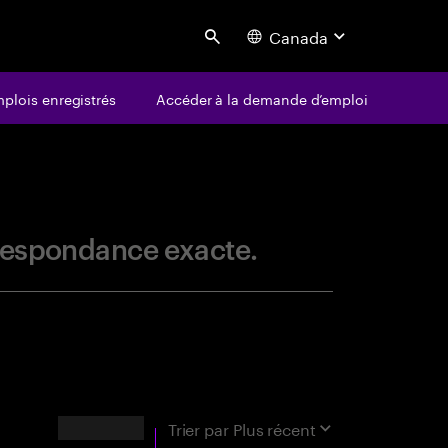
Canada
Search
plois enregistrés
Accéder à la demande d’emploi
centure
orrespondance exacte.
RÉSULTATS
Trier par
Plus récent