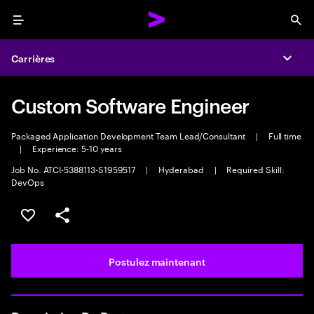
Menu
Sea
Carrières
Expa
Custom Software Engineer
Packaged Application Development Team Lead/Consultant
|
Full time
|
Experience: 5-10 years
Job No. ATCI-5388113-S1959517
|
Hyderabad
|
Required Skill:
DevOps
Sélectionner pour enregistrer l’emploi
PARTAGER
Postulez maintenant