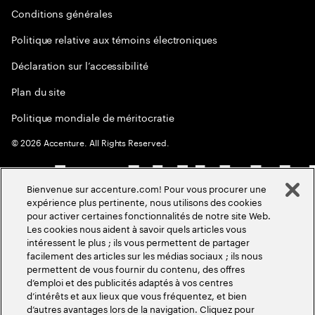
Conditions générales
Politique relative aux témoins électroniques
Déclaration sur l’accessibilité
Plan du site
Politique mondiale de méritocratie
©
2026
Accenture. All Rights Reserved.
Bienvenue sur accenture.com! Pour vous procurer une
expérience plus pertinente, nous utilisons des cookies
pour activer certaines fonctionnalités de notre site Web.
Les cookies nous aident à savoir quels articles vous
intéressent le plus ; ils vous permettent de partager
facilement des articles sur les médias sociaux ; ils nous
permettent de vous fournir du contenu, des offres
d’emploi et des publicités adaptés à vos centres
d’intérêts et aux lieux que vous fréquentez, et bien
d’autres avantages lors de la navigation. Cliquez pour