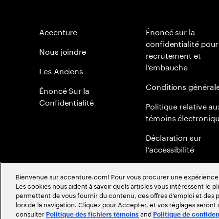
Accenture
Énoncé sur la
confidentialité pour
Nous joindre
recrutement et
l’embauche
Les Anciens
Conditions général
Énoncé Sur la
Confidentialité
Politique relative au
témoins électroniq
Déclaration sur
l’accessibilité
Plan du site
Bienvenue sur accenture.com! Pour vous procurer une expérience plu
Les cookies nous aident à savoir quels articles vous intéressent le pl
Politique mondiale 
permettent de vous fournir du contenu, des offres d’emploi et des pu
méritocratie
lors de la navigation. Cliquez pour Accepter, et vos réglages seront
consulter
and
Politique des fichiers témoins
Politique de confiden