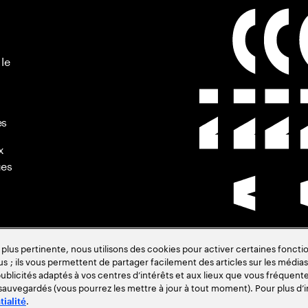
 le
es
x
ues
s pertinente, nous utilisons des cookies pour activer certaines fonctio
us ; ils vous permettent de partager facilement des articles sur les médias 
de
blicités adaptés à vos centres d’intérêts et aux lieux que vous fréquente
 sauvegardés (vous pourrez les mettre à jour à tout moment). Pour plus d’i
.
tialité