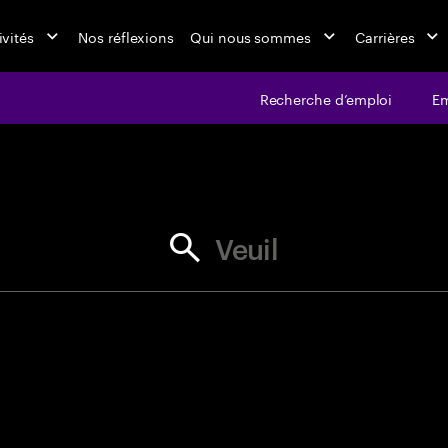
ivités
Nos réflexions
Qui nous sommes
Carrières
Recherche d’emploi
Em
jobs at Ac
r les guillemets pour obtenir une c