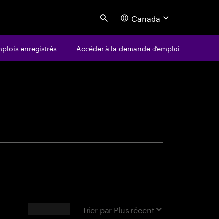
Canada
Search
plois enregistrés
Accéder à la demande d’emploi
centure
orrespondance exacte.
RÉSULTATS
Trier par
Plus récent