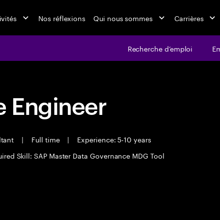
ivités
Nos réflexions
Qui nous sommes
Carrières
Recherche d’emploi
Em
 Engineer
ltant
|
Full time
|
Experience: 5-10 years
ired Skill: SAP Master Data Governance MDG Tool