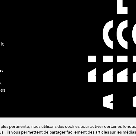
 le
es
x
ues
s pertinente, nous utilisons des cookies pour activer certaines fonctio
us ; ils vous permettent de partager facilement des articles sur les médias 
de