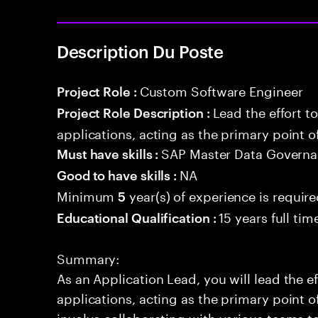
Description Du Poste
Custom Software Engineer
Project Role :
Lead the effort t
Project Role Description :
applications, acting as the primary point o
SAP Master Data Govern
Must have skills :
NA
Good to have skills :
Minimum
year(s) of experience is requir
5
15 years full ti
Educational Qualification :
Summary:
As an Application Lead, you will lead the ef
applications, acting as the primary point of
involve collaborating with various teams t