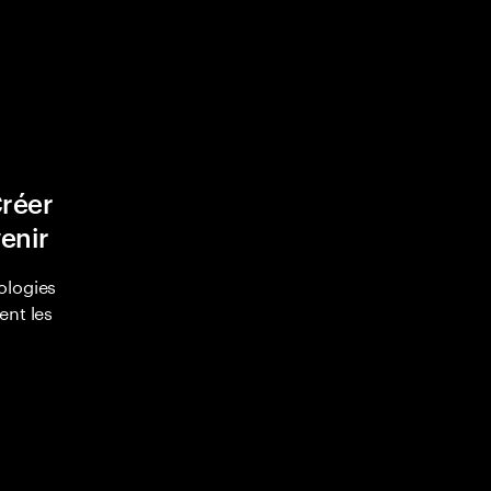
Créer
venir
ologies
ent les