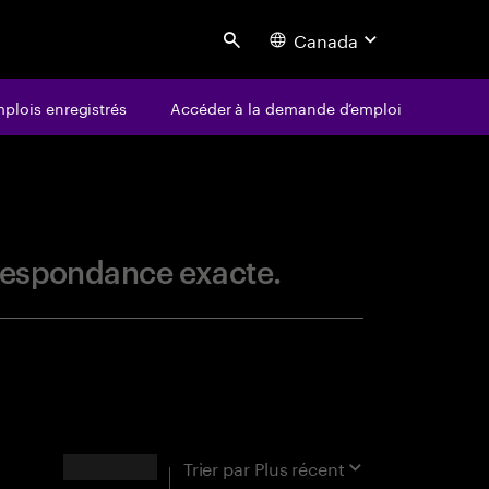
Canada
Search
plois enregistrés
Accéder à la demande d’emploi
centure
orrespondance exacte.
RÉSULTATS
Trier par
Plus récent