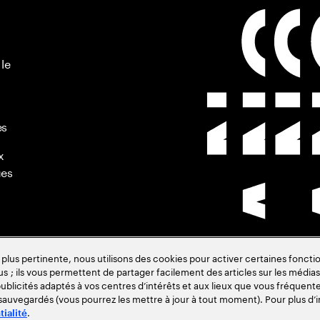
 le
es
x
ues
s pertinente, nous utilisons des cookies pour activer certaines fonctio
us ; ils vous permettent de partager facilement des articles sur les médias 
de
blicités adaptés à vos centres d’intérêts et aux lieux que vous fréquente
 sauvegardés (vous pourrez les mettre à jour à tout moment). Pour plus d’i
.
tialité