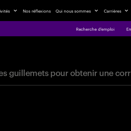
ivités
Nos réflexions
Qui nous sommes
Carrières
Recherche d’emploi
Em
jobs at Ac
r les guillemets pour obtenir une c