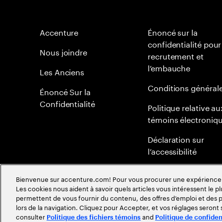
Accenture
Énoncé sur la
confidentialité pour
Nous joindre
recrutement et
l’embauche
Les Anciens
Conditions général
Énoncé Sur la
Confidentialité
Politique relative au
témoins électroniq
Déclaration sur
l’accessibilité
Plan du site
Bienvenue sur accenture.com! Pour vous procurer une expérience plu
Les cookies nous aident à savoir quels articles vous intéressent le pl
Politique mondiale 
permettent de vous fournir du contenu, des offres d’emploi et des pu
méritocratie
lors de la navigation. Cliquez pour Accepter, et vos réglages seront
consulter
and
Politique des fichiers témoins
Politique de confiden